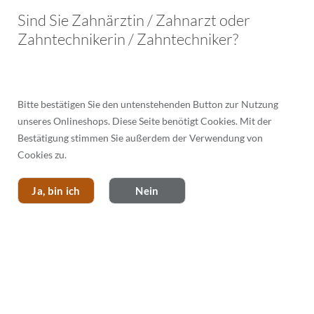
Menü
Sind Sie Zahnärztin / Zahnarzt oder
Zahntechnikerin / Zahntechniker?
Bitte bestätigen Sie den untenstehenden Button zur Nutzung
PRITIDENTA EXTRA TRANSLUCENT
unseres Onlineshops. Diese Seite benötigt Cookies. Mit der
Bestätigung stimmen Sie außerdem der Verwendung von
Cookies zu.
Ja, bin ich
Nein
TELESKOPKRONE, PRIMÄR, EXTRA