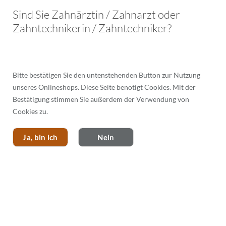
Menü
Sind Sie Zahnärztin / Zahnarzt oder
Zahntechnikerin / Zahntechniker?
Bitte bestätigen Sie den untenstehenden Button zur Nutzung
HARDWARE & AUSSTATTUNG
unseres Onlineshops. Diese Seite benötigt Cookies. Mit der
Bestätigung stimmen Sie außerdem der Verwendung von
Cookies zu.
Ja, bin ich
Nein
ERGOTRON® VISITENWAGEN SV40