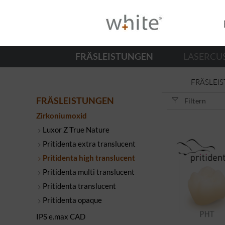
FRÄSLEISTUNGEN
LASERCU
FRÄSLEI
FRÄSLEISTUNGEN
Filtern
Zirkoniumoxid
Luxor Z True Nature
Pritidenta extra translucent
Pritidenta high translucent
Pritidenta multi translucent
Pritidenta translucent
Pritidenta opaque
IPS e.max CAD