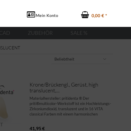
Mein Konto
0,00 € *
CAD
ZUBEHÖR
SALE %
NSLUCENT
Krone/Brückengl., Gerüst, high
translucent,...
Materialhersteller: pritidenta ® Der
priti®multicolor-Werkstoff ist ein Hochleistungs-
Zirkoniumdioxid, transluzent und in 16 VITA
classical Farben mit einem harmonischen
Farbverlauf erhältlich. Das Material liefert alles,
was Sie für ein...
41,95 €