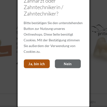
Zahnarzt oder
Zahntechnikerin /
Zahntechniker?
Bitte bestätigen Sie den untenstehenden
Abutmentkrone zweiteilig, high
Button zur Nutzung unseres
translucent,...
Onlineshops. Diese Seite benötigt
Materialhersteller: pritidenta ® Der
Cookies. Mit der Bestätigung stimmen
priti®multicolor-Werkstoff ist ein Hochleistungs-
Sie außerdem der Verwendung von
Zirkoniumdioxid, transluzent und in 16 VITA
Cookies zu.
classical Farben mit einem harmonischen
Farbverlauf erhältlich. Das Material liefert alles,
was Sie für ein...
40,95 €
Ja, bin ich
Nein
COOKIE-EINSTELLUNGEN