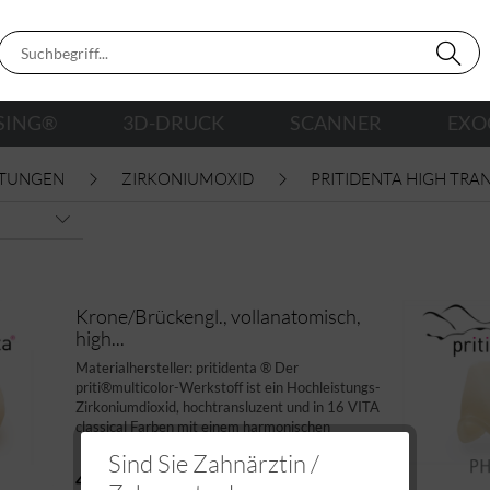
SING®
3D-DRUCK
SCANNER
EXO
STUNGEN
ZIRKONIUMOXID
PRITIDENTA HIGH TRA
Krone/Brückengl., vollanatomisch,
high...
Materialhersteller: pritidenta ® Der
priti®multicolor-Werkstoff ist ein Hochleistungs-
Zirkoniumdioxid, hochtransluzent und in 16 VITA
classical Farben mit einem harmonischen
Farbverlauf erhältlich. Das Material liefert alles,
Sind Sie Zahnärztin /
was Sie für...
41,95 €