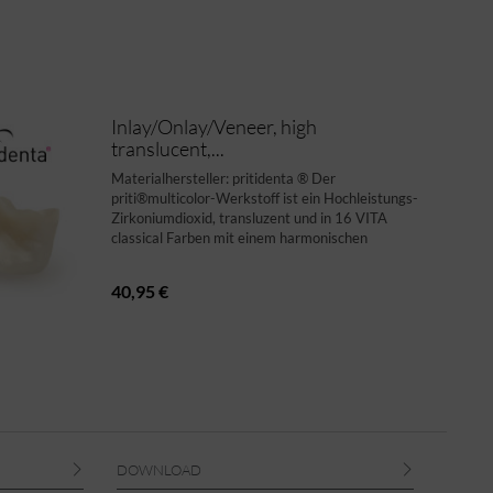
Inlay/Onlay/Veneer, high
translucent,...
Materialhersteller: pritidenta ® Der
priti®multicolor-Werkstoff ist ein Hochleistungs-
Zirkoniumdioxid, transluzent und in 16 VITA
classical Farben mit einem harmonischen
Farbverlauf erhältlich. Das Material liefert alles,
was Sie für ein...
40,95 €
DOWNLOAD