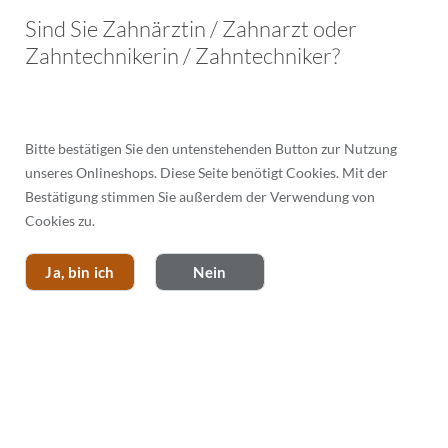
Menü
Sind Sie Zahnärztin / Zahnarzt oder
Zahntechnikerin / Zahntechniker?
Bitte bestätigen Sie den untenstehenden Button zur Nutzung
PRITIDENTA OPAQUE
unseres Onlineshops. Diese Seite benötigt Cookies. Mit der
Bestätigung stimmen Sie außerdem der Verwendung von
Cookies zu.
Ja, bin ich
Nein
KRONE/BRÜCKENGL., VOLLANATOMISCH,