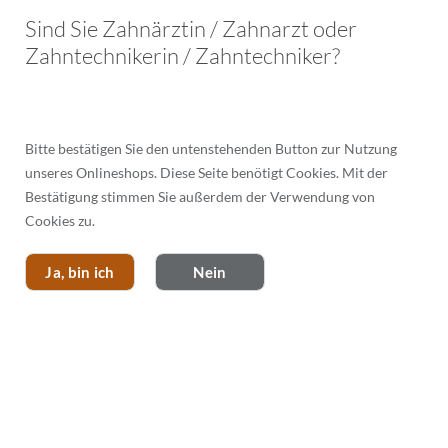
Menü
Sind Sie Zahnärztin / Zahnarzt oder
Zahntechnikerin / Zahntechniker?
Bitte bestätigen Sie den untenstehenden Button zur Nutzung
PRITIDENTA EXTRA TRANSLUCENT
unseres Onlineshops. Diese Seite benötigt Cookies. Mit der
Bestätigung stimmen Sie außerdem der Verwendung von
Cookies zu.
Ja, bin ich
Nein
KRONE/BRÜCKENGL., GERÜST, EXTRA